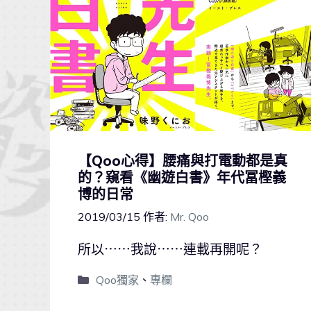
【Qoo心得】腰痛與打電動都是真
的？窺看《幽遊白書》年代冨樫義
博的日常
2019/03/15
作者:
Mr. Qoo
所以⋯⋯我說⋯⋯連載再開呢？
Qoo獨家
、
專欄