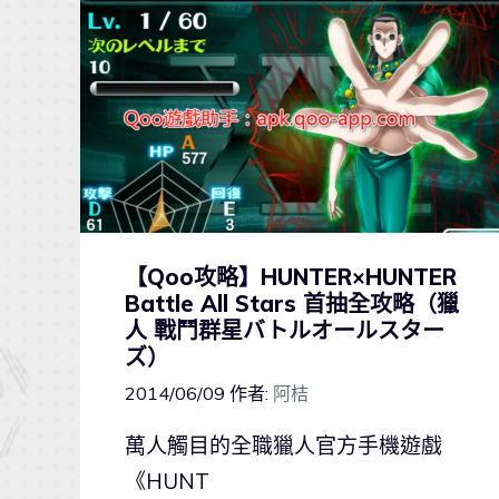
【Qoo攻略】HUNTER×HUNTER
Battle All Stars 首抽全攻略（獵
人 戰鬥群星バトルオールスター
ズ）
2014/06/09
作者:
阿桔
萬人觸目的全職獵人官方手機遊戲
《HUNT