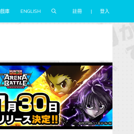
註冊
登入
戲庫
ENGLISH