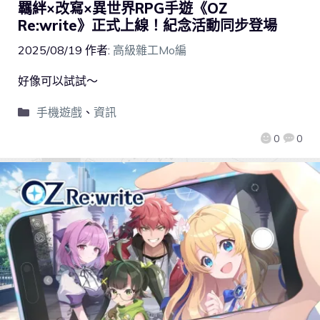
羈絆×改寫×異世界RPG手遊《OZ
Re:write》正式上線！紀念活動同步登場
2025/08/19
作者:
高級雜工Mo編
好像可以試試～
手機遊戲
、
資訊
0
0