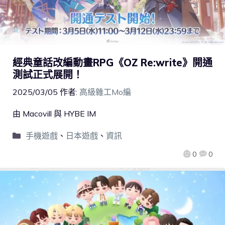
經典童話改編動畫RPG《OZ Re:write》開通
測試正式展開！
2025/03/05
作者:
高級雜工Mo編
由 Macovill 與 HYBE IM
手機遊戲
、
日本遊戲
、
資訊
0
0