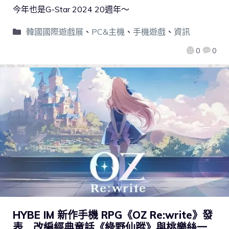
今年也是G-Star 2024 20週年～
韓國國際遊戲展
、
PC&主機
、
手機遊戲
、
資訊
0
0
HYBE IM 新作手機 RPG《OZ Re:write》發
表 改編經典童話《綠野仙蹤》與桃樂絲一