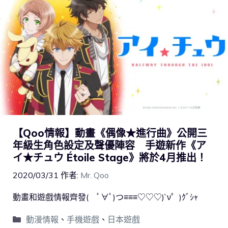
【Qoo情報】動畫《偶像★進行曲》公開三
年級生角色設定及聲優陣容 手遊新作《ア
イ★チュウ Étoile Stage》將於4月推出！
2020/03/31
作者:
Mr. Qoo
動畫和遊戲情報齊發( ﾟ∀ﾟ)つ≡≡≡♡♡♡)`ν゜)ｸﾞｼｬ
動漫情報
、
手機遊戲
、
日本遊戲