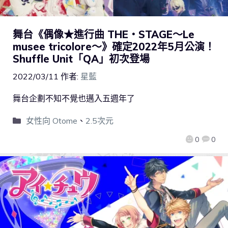
舞台《偶像★進行曲 THE・STAGE～Le
musee tricolore～》確定2022年5月公演！
Shuffle Unit「QA」初次登場
2022/03/11
作者:
星藍
舞台企劃不知不覺也邁入五週年了
女性向 Otome
、
2.5次元
0
0