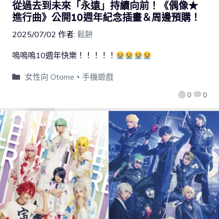
從過去到未來「永遠」持續向前！《偶像★
進行曲》公開10週年紀念插畫＆周邊預購！
2025/07/02
作者:
鬆餅
嗚嗚嗚10週年快樂！！！！！
女性向 Otome
、
手機遊戲
0
0