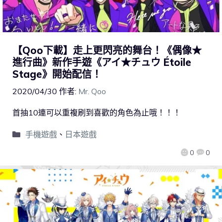
【Qoo下載】走上更閃亮的舞台！《偶像★
進行曲》新作手遊《アイ★チュウ Étoile
Stage》開始配信！
2020/04/30
作者:
Mr. Qoo
首抽10連可以重複刷到喜歡的角色為止哦！！！
手機遊戲
、
日本遊戲
0
0