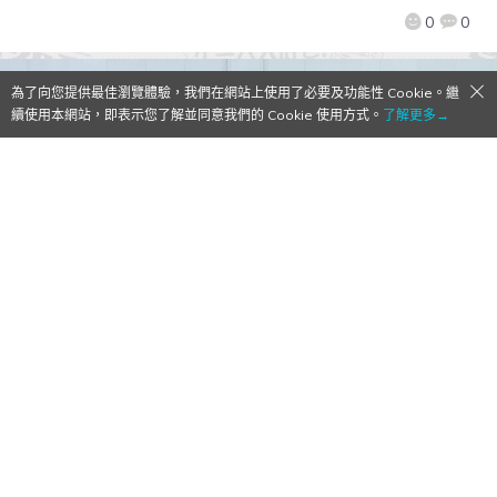
0
0
為了向您提供最佳瀏覽體驗，我們在網站上使用了必要及功能性 Cookie。繼
續使用本網站，即表示您了解並同意我們的 Cookie 使用方式。
了解更多→
【Qoo情報】AGF2019：「I★CHU
PROJECT STAGE」 公開遊戲OP與最新動畫
PV 聲優田丸篤志、村瀬歩、山本和臣、天﨑