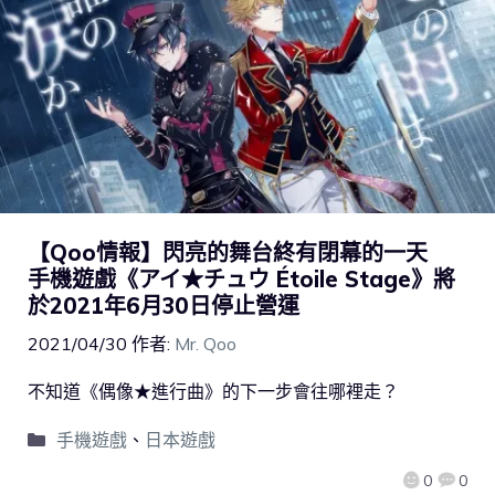
【Qoo情報】閃亮的舞台終有閉幕的一天
手機遊戲《アイ★チュウ Étoile Stage》將
於2021年6月30日停止營運
2021/04/30
作者:
Mr. Qoo
不知道《偶像★進行曲》的下一步會往哪裡走？
手機遊戲
、
日本遊戲
0
0