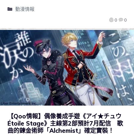
動漫情報
0
0
【Qoo情報】偶像養成手遊《アイ★チュウ
Étoile Stage》主線第2部預計7月配信 歌
曲的鍊金術師「Alchemist」確定實裝！