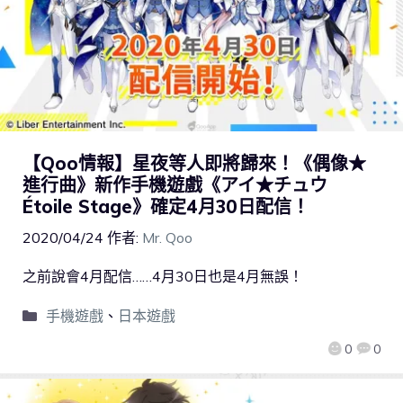
【Qoo情報】星夜等人即將歸來！《偶像★
進行曲》新作手機遊戲《アイ★チュウ
Étoile Stage》確定4月30日配信！
2020/04/24
作者:
Mr. Qoo
之前說會4月配信……4月30日也是4月無誤！
手機遊戲
、
日本遊戲
0
0