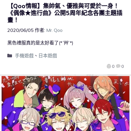
【Qoo情報】集帥氣、優雅與可愛於一身！
《偶像★進行曲》公開5周年紀念各團主題插
畫！
2020/06/05
作者:
Mr. Qoo
黑色禮服真的是太好看了(*´艸`*)
手機遊戲
、
日本遊戲
0
0