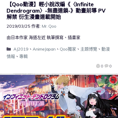
【Qoo動漫】輕小說改編《〈Infinite
Dendrogram〉-無盡連鎖-》動畫前導 PV
解禁 衍生漫畫連載開始
2019/03/25
作者:
Mr. Qoo
由日本作家 海道左近 執筆撰寫、插畫家
AJ2019
、
AnimeJapan
、
Qoo獨家
、
主題博覽
、
動漫
情報
、
專輯
0
0