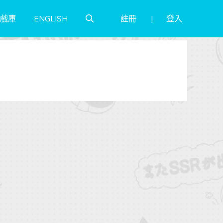
註冊
登入
戲庫
ENGLISH