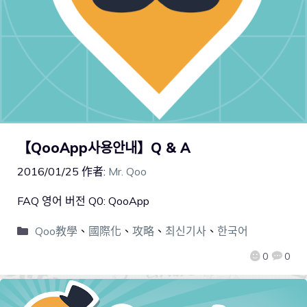
【QooApp사용안내】Q & A
2016/01/25
作者:
Mr. Qoo
FAQ 영어 버전 Q0: QooApp
Qoo教學
、
國際化
、
攻略
、
최신기사
、
한국어
0
0