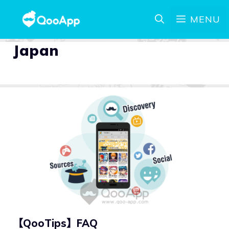
MENU
Japan
【QooTips】FAQ