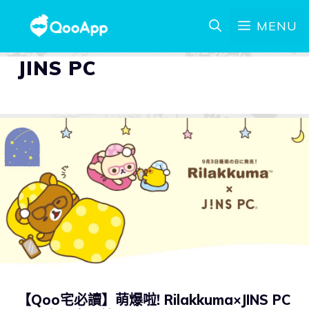
MENU
JINS PC
【Qoo宅必讀】萌爆啦! Rilakkuma×JINS PC