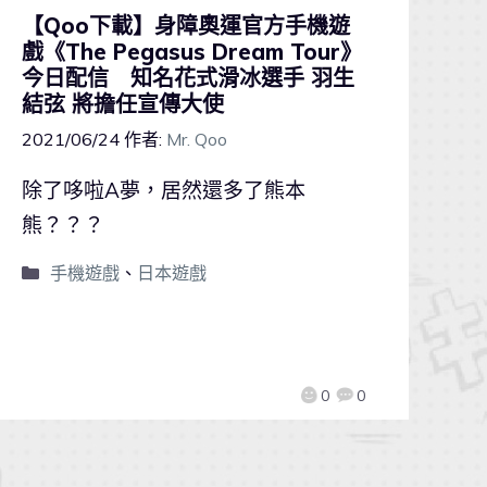
【Qoo下載】身障奧運官方手機遊
戲《The Pegasus Dream Tour》
今日配信 知名花式滑冰選手 羽生
結弦 將擔任宣傳大使
2021/06/24
作者:
Mr. Qoo
除了哆啦A夢，居然還多了熊本
熊？？？
手機遊戲
、
日本遊戲
0
0