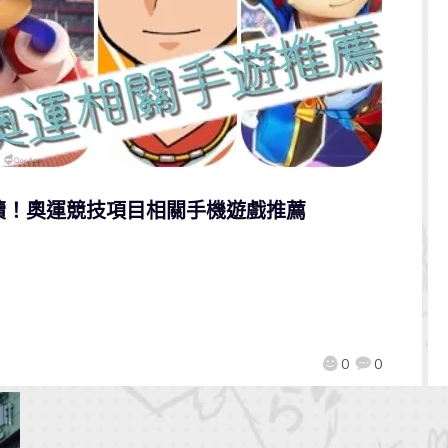
續！奧運競技項目相關手機遊戲推薦
！
0
0