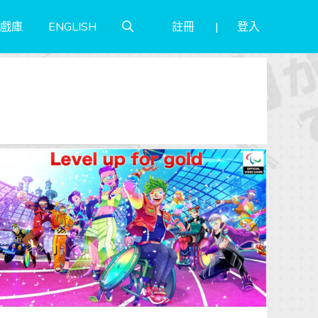
註冊
登入
戲庫
ENGLISH