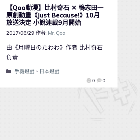
【Qoo動漫】比村奇石 ✕ 鴨志田一
原創動畫《Just Because!》10月
放送決定 小說連載9月開始
2017/06/29
作者:
Mr. Qoo
由《月曜日のたわわ》作者 比村奇石
負責
手機遊戲
、
日本遊戲
0
0