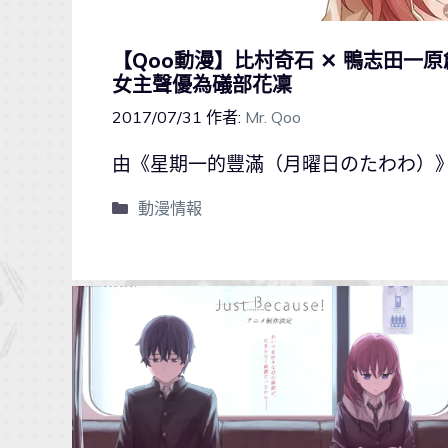
【Qoo動漫】比村奇石 ✕ 鴨志田一原創
女主聲優為礒部花凜
2017/07/31
作者:
Mr. Qoo
由《星期一的豐滿（月曜日のたわわ）
動漫情報