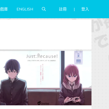
註冊
登入
戲庫
ENGLISH