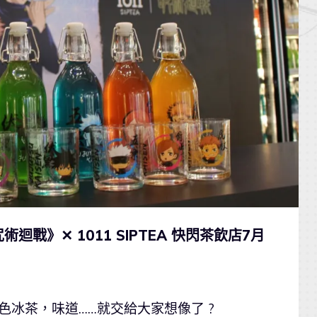
戰》✕ 1011 SIPTEA 快閃茶飲店7月
色冰茶，味道……就交給大家想像了 ?