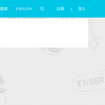
註冊
登入
戲庫
ENGLISH