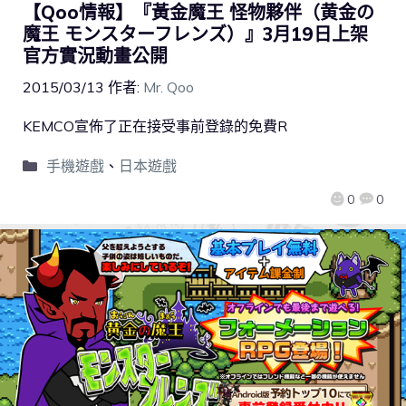
【Qoo情報】『黃金魔王 怪物夥伴（黄金の
魔王 モンスターフレンズ）』3月19日上架
官方實況動畫公開
2015/03/13
作者:
Mr. Qoo
KEMCO宣佈了正在接受事前登錄的免費R
手機遊戲
、
日本遊戲
0
0