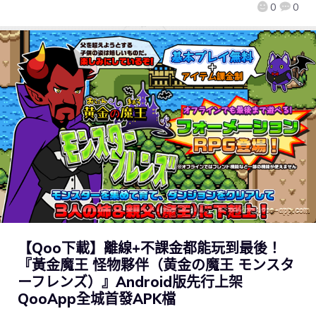
0
0
【Qoo下載】離線+不課金都能玩到最後！
『黃金魔王 怪物夥伴（黄金の魔王 モンスタ
ーフレンズ）』Android版先行上架
QooApp全城首發APK檔