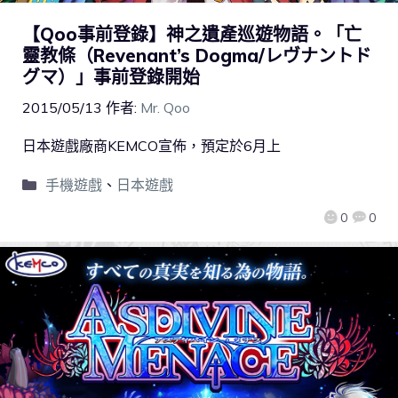
【Qoo事前登錄】神之遺產巡遊物語。「亡
靈教條（Revenant’s Dogma/レヴナントド
グマ）」事前登錄開始
2015/05/13
作者:
Mr. Qoo
日本遊戲廠商KEMCO宣佈，預定於6月上
手機遊戲
、
日本遊戲
0
0