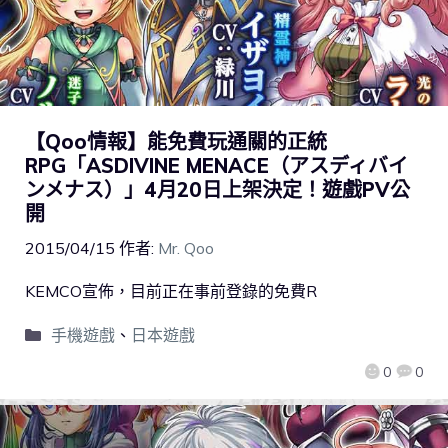
【Qoo情報】能免費玩通關的正統
RPG「ASDIVINE MENACE（アスディバイ
ンメナス）」4月20日上架決定！遊戲PV公
開
2015/04/15
作者:
Mr. Qoo
KEMCO宣佈，目前正在事前登錄的免費R
手機遊戲
、
日本遊戲
0
0