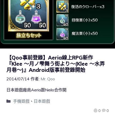
【Qoo事前登錄】Aeria線上RPG新作
『Klee ～月ノ雫舞う街より～(Klee ～水弄
月巷～)』Android版事前登錄開始
2014/07/14
作者:
Mr. Qoo
日本遊戲廠商Aeria跟Neilo合作開
手機遊戲
、
日本遊戲
0
0