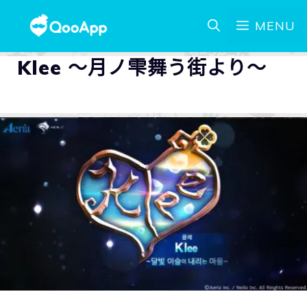
MENU
Klee ～月ノ雫舞う街より～