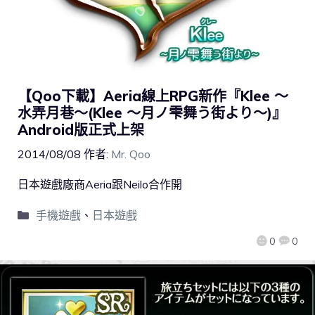
【Qoo下載】Aeria線上RPG新作『Klee ～
水弄月巷～(Klee ～月ノ雫舞う街より～)』
Android版正式上架
2014/08/08
作者:
Mr. Qoo
日本遊戲廠商Aeria跟Neilo合作開
手機遊戲
、
日本遊戲
0
0