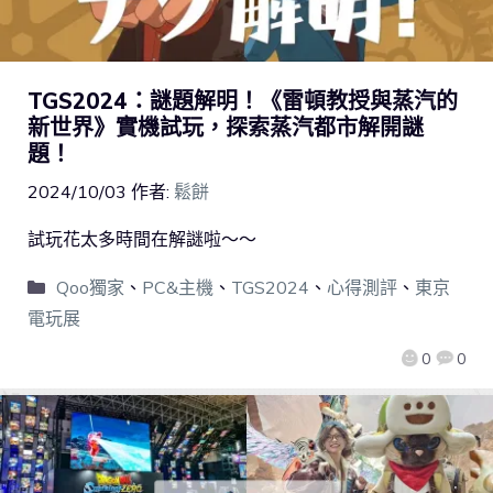
TGS2024：謎題解明！《雷頓教授與蒸汽的
新世界》實機試玩，探索蒸汽都市解開謎
題！
2024/10/03
作者:
鬆餅
試玩花太多時間在解謎啦～～
Qoo獨家
、
PC&主機
、
TGS2024
、
心得測評
、
東京
電玩展
0
0