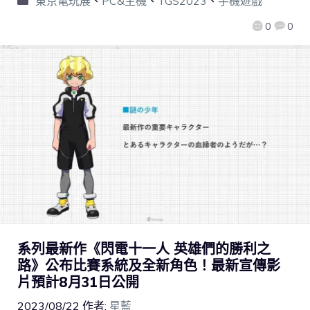
東京電玩展
、
PC&主機
、
TGS2023
、
手機遊戲
0
0
系列最新作《閃電十一人 英雄們的勝利之
路》公布比賽系統及全新角色！最新宣傳影
片預計8月31日公開
2023/08/22
作者:
星藍