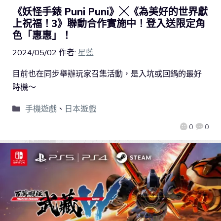
《妖怪手錶 Puni Puni》╳《為美好的世界獻
上祝福！3》聯動合作實施中！登入送限定角
色「惠惠」！
2024/05/02
作者:
星藍
目前也在同步舉辦玩家召集活動，是入坑或回鍋的最好
時機～
手機遊戲
、
日本遊戲
0
0