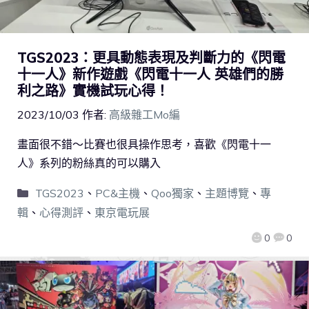
TGS2023：更具動態表現及判斷力的《閃電
十一人》新作遊戲《閃電十一人 英雄們的勝
利之路》實機試玩心得！
2023/10/03
作者:
高級雜工Mo編
畫面很不錯～比賽也很具操作思考，喜歡《閃電十一
人》系列的粉絲真的可以購入
TGS2023
、
PC&主機
、
Qoo獨家
、
主題博覽
、
專
輯
、
心得測評
、
東京電玩展
0
0