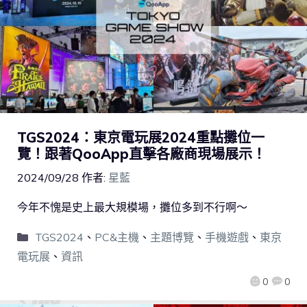
TGS2024：東京電玩展2024重點攤位一
覽！跟著QooApp直擊各廠商現場展示！
2024/09/28
作者:
星藍
今年不愧是史上最大規模場，攤位多到不行啊～
TGS2024
、
PC&主機
、
主題博覽
、
手機遊戲
、
東京
電玩展
、
資訊
0
0