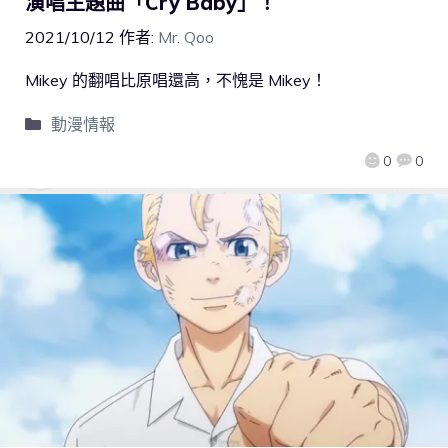
演唱主題曲「Cry Baby」！
2021/10/12
作者:
Mr. Qoo
Mikey 的翻唱比原唱還高，不愧是 Mikey！
動漫情報
0
0