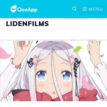
MENU
LIDENFILMS