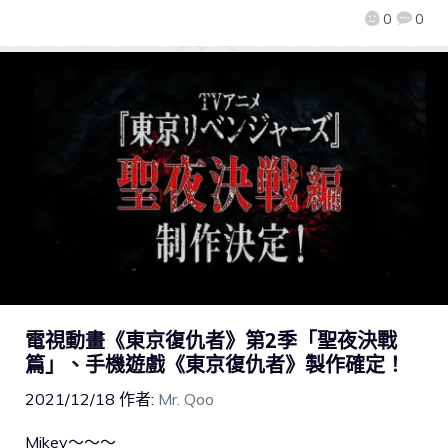
0
0
電視動畫《東京復仇者》第2季「聖夜決戰
篇」、手機遊戲《東京復仇者》製作確定！
2021/12/18
作者:
Mr. Qoo
Mikey～～～