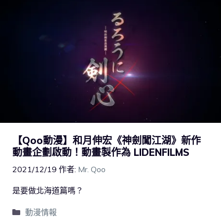
【Qoo動漫】和月伸宏《神劍闖江湖》新作
動畫企劃啟動！動畫製作為 LIDENFILMS
2021/12/19
作者:
Mr. Qoo
是要做北海道篇嗎？
動漫情報