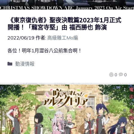
《東京復仇者》聖夜決戰篇2023年1月正式
開播！「龍宮寺堅」由 福西勝也 飾演
2022/06/19
作者:
高級雜工Mo編
各位！明年1月澀谷八公前集合啊！
動漫情報
0
0