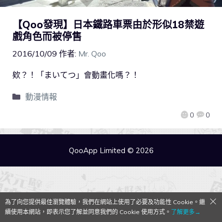
【Qoo發現】日本鐵路車票由於形似18禁遊
戲角色而被停售
2016/10/09
作者:
Mr. Qoo
欸？！「まいてつ」會動畫化嗎？！
動漫情報
0
0
QooApp Limited © 2026
為了向您提供最佳瀏覽體驗，我們在網站上使用了必要及功能性 Cookie。繼
續使用本網站，即表示您了解並同意我們的 Cookie 使用方式。
了解更多→