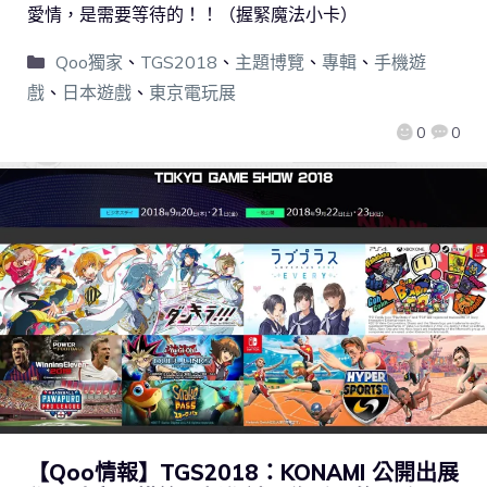
愛情，是需要等待的！！（握緊魔法小卡）
Qoo獨家
、
TGS2018
、
主題博覽
、
專輯
、
手機遊
戲
、
日本遊戲
、
東京電玩展
0
0
【Qoo情報】TGS2018：KONAMI 公開出展