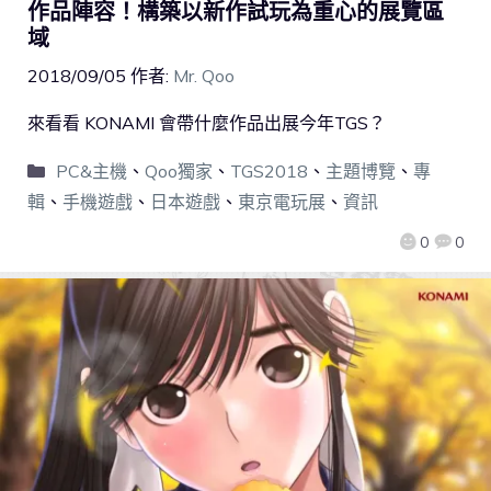
作品陣容！構築以新作試玩為重心的展覽區
域
2018/09/05
作者:
Mr. Qoo
來看看 KONAMI 會帶什麼作品出展今年TGS？
PC&主機
、
Qoo獨家
、
TGS2018
、
主題博覽
、
專
輯
、
手機遊戲
、
日本遊戲
、
東京電玩展
、
資訊
0
0