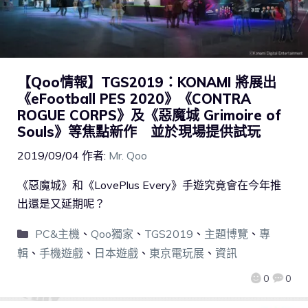
【Qoo情報】TGS2019：KONAMI 將展出
《eFootball PES 2020》《CONTRA
ROGUE CORPS》及《惡魔城 Grimoire of
Souls》等焦點新作 並於現場提供試玩
2019/09/04
作者:
Mr. Qoo
《惡魔城》和《LovePlus Every》手遊究竟會在今年推
出還是又延期呢？
PC&主機
、
Qoo獨家
、
TGS2019
、
主題博覽
、
專
輯
、
手機遊戲
、
日本遊戲
、
東京電玩展
、
資訊
0
0