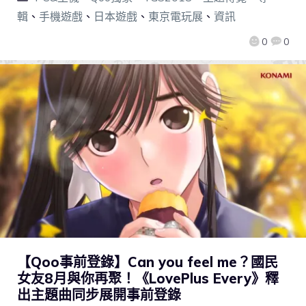
輯
、
手機遊戲
、
日本遊戲
、
東京電玩展
、
資訊
0
0
【Qoo事前登錄】Can you feel me？國民
女友8月與你再聚！《LovePlus Every》釋
出主題曲同步展開事前登錄