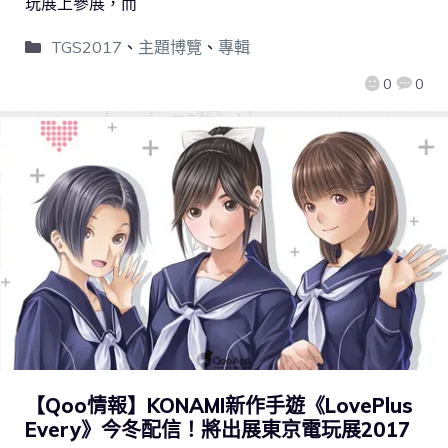
玩展上參展，而
TGS2017
、
主題博覽
、
專輯
0
0
【Qoo情報】KONAMI新作手遊《LovePlus
Every》今冬配信！將出展東京電玩展2017