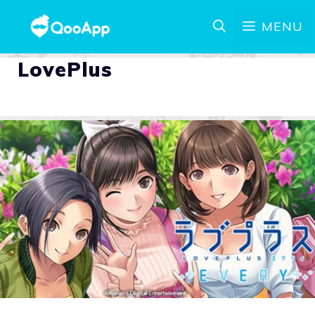
MENU
LovePlus