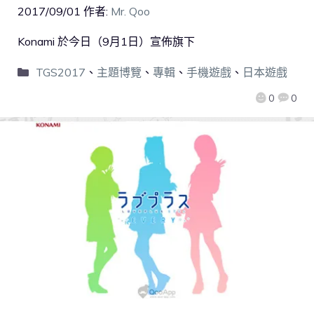
2017/09/01
作者:
Mr. Qoo
Konami 於今日（9月1日）宣佈旗下
TGS2017
、
主題博覽
、
專輯
、
手機遊戲
、
日本遊戲
0
0