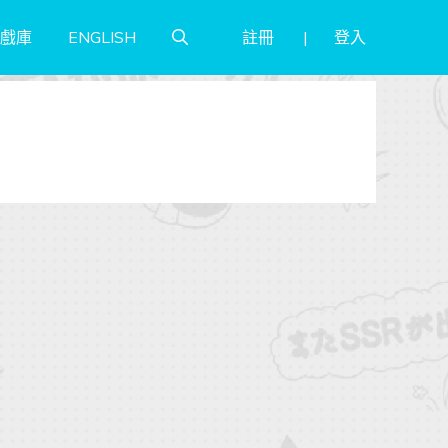
註冊
登入
戲庫
ENGLISH