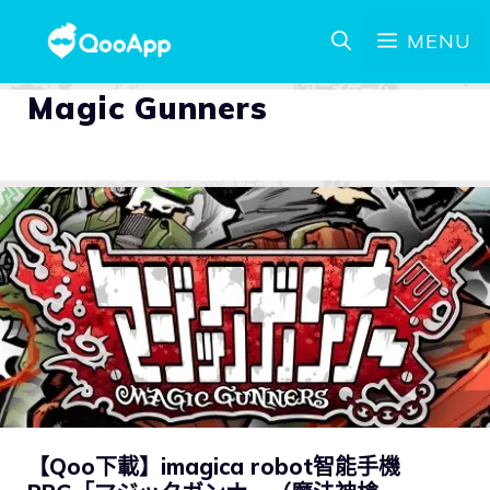
MENU
Magic Gunners
【Qoo下載】imagica robot智能手機