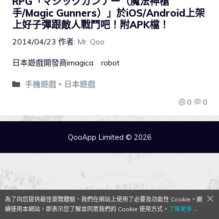
RPG「マジックガンナー（魔法神槍
手/Magic Gunners）」於iOS/Android上架
上好子彈跟敵人戰鬥吧！附APK檔！
2014/04/23
作者:
Mr. Qoo
日本遊戲開發商imagica robot
手機遊戲
、
日本遊戲
0
0
QooApp Limited © 2026
為了向您提供最佳瀏覽體驗，我們在網站上使用了必要及功能性 Cookie。繼
續使用本網站，即表示您了解並同意我們的 Cookie 使用方式。
了解更多→