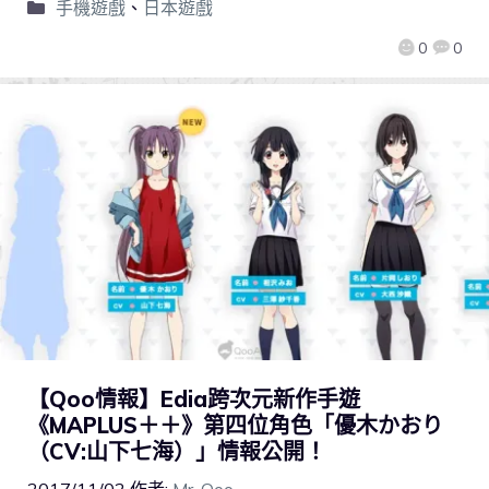
手機遊戲
、
日本遊戲
0
0
【Qoo情報】Edia跨次元新作手遊
《MAPLUS＋＋》第四位角色「優木かおり
（CV:山下七海）」情報公開！
2017/11/02
作者:
Mr. Qoo