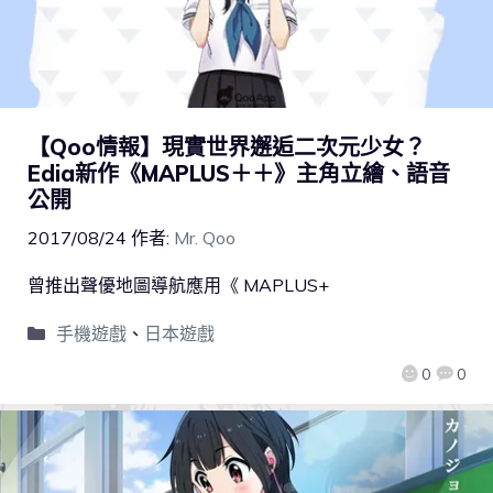
【Qoo情報】現實世界邂逅二次元少女？
Edia新作《MAPLUS＋＋》主角立繪、語音
公開
2017/08/24
作者:
Mr. Qoo
曾推出聲優地圖導航應用《 MAPLUS+
手機遊戲
、
日本遊戲
0
0