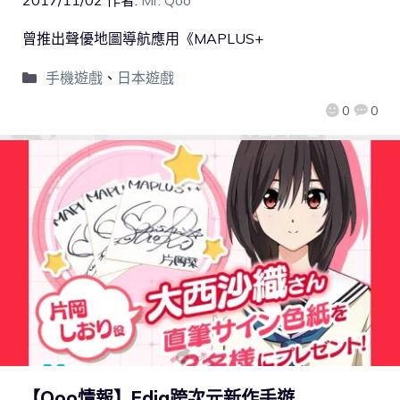
曾推出聲優地圖導航應用《MAPLUS+
手機遊戲
、
日本遊戲
0
0
【Qoo情報】Edia跨次元新作手遊