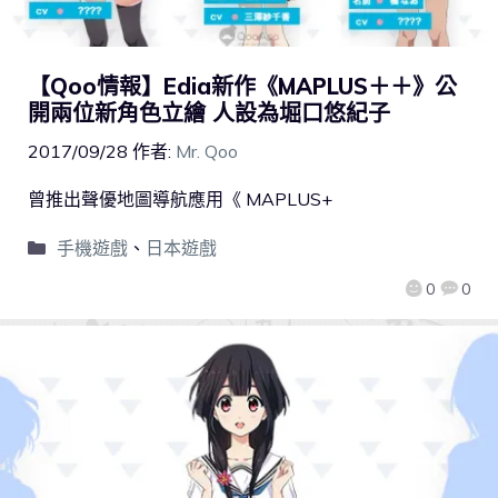
【Qoo情報】Edia新作《MAPLUS＋＋》公
開兩位新角色立繪 人設為堀口悠紀子
2017/09/28
作者:
Mr. Qoo
曾推出聲優地圖導航應用《 MAPLUS+
手機遊戲
、
日本遊戲
0
0