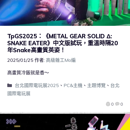
TpGS2025：《METAL GEAR SOLID Δ:
SNAKE EATER》中文版試玩，重溫時隔20
年Snake高畫質英姿！
2025/01/25
作者:
高級雜工Mo編
高畫質冷飯就是香～
台北國際電玩展2025
、
PC&主機
、
主題博覽
、
台北
國際電玩展
0
0