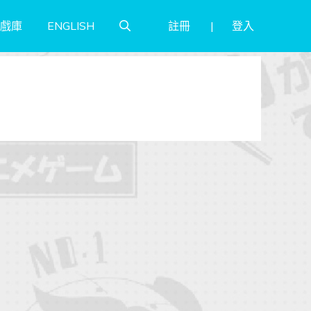
註冊
登入
戲庫
ENGLISH