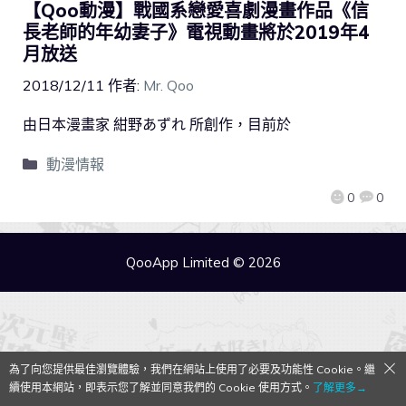
【Qoo動漫】戰國系戀愛喜劇漫畫作品《信
長老師的年幼妻子》電視動畫將於2019年4
月放送
2018/12/11
作者:
Mr. Qoo
由日本漫畫家 紺野あずれ 所創作，目前於
動漫情報
0
0
QooApp Limited © 2026
為了向您提供最佳瀏覽體驗，我們在網站上使用了必要及功能性 Cookie。繼
續使用本網站，即表示您了解並同意我們的 Cookie 使用方式。
了解更多→