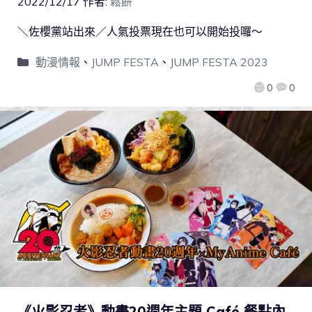
2022/12/17
作者:
鬆餅
＼佐櫻黨站出來／人氣投票現在也可以開始投囉～
動漫情報
、
JUMP FESTA
、
JUMP FESTA 2023
0
0
《火影忍者》動畫20週年主題 Café 餐點內