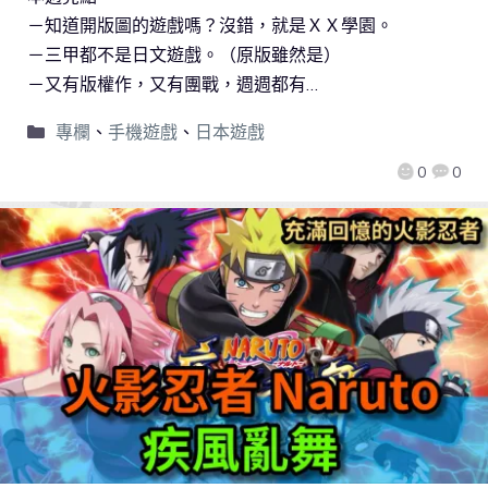
－知道開版圖的遊戲嗎？沒錯，就是ＸＸ學園。
－三甲都不是日文遊戲。（原版雖然是）
－又有版權作，又有團戰，週週都有…
專欄
、
手機遊戲
、
日本遊戲
0
0