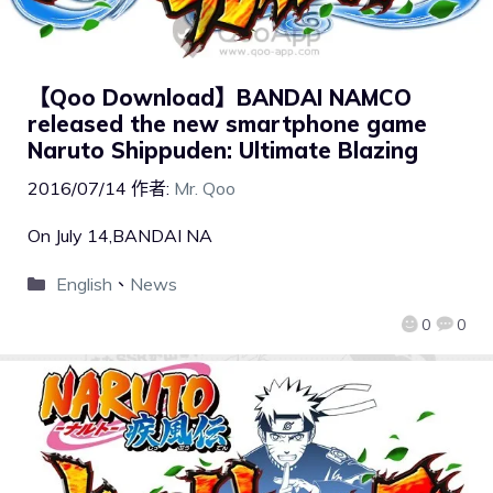
【Qoo Download】BANDAI NAMCO
released the new smartphone game
Naruto Shippuden: Ultimate Blazing
2016/07/14
作者:
Mr. Qoo
On July 14,BANDAI NA
English
、
News
0
0