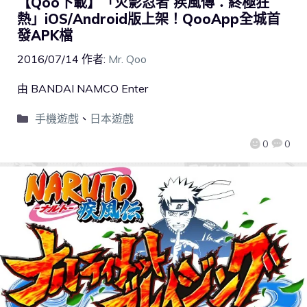
【Qoo下載】「火影忍者 疾風傳：終極狂
熱」iOS/Android版上架！QooApp全城首
發APK檔
2016/07/14
作者:
Mr. Qoo
由 BANDAI NAMCO Enter
手機遊戲
、
日本遊戲
0
0