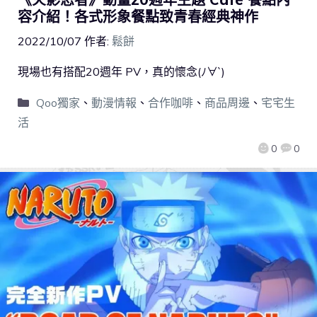
容介紹！各式形象餐點致青春經典神作
2022/10/07
作者:
鬆餅
現場也有搭配20週年 PV，真的懷念(ﾉ∀`)
Qoo獨家
、
動漫情報
、
合作咖啡
、
商品周邊
、
宅宅生
活
0
0