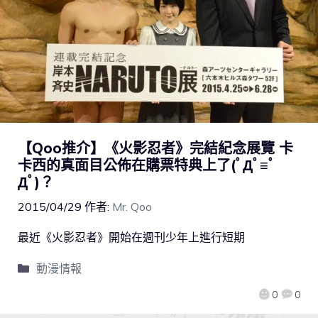
【Qoo推介】《火影忍者》完結紀念展覽 卡
卡西的真面目公佈在購票特典上了(ﾟДﾟ≡ﾟ
Дﾟ)？
2015/04/29
作者:
Mr. Qoo
最近《火影忍者》開始在週刊少年上進行短期
動漫情報
0
0