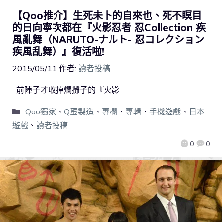
【Qoo推介】生死未卜的自來也、死不瞑目
的日向寧次都在『火影忍者 忍Collection 疾
風亂舞（NARUTO-ナルト- 忍コレクション
疾風乱舞）』復活啦!
2015/05/11
作者:
讀者投稿
前陣子才收掉爛攤子的『火影
Qoo獨家
、
Q蛋製造
、
專欄
、
專輯
、
手機遊戲
、
日本
遊戲
、
讀者投稿
0
0