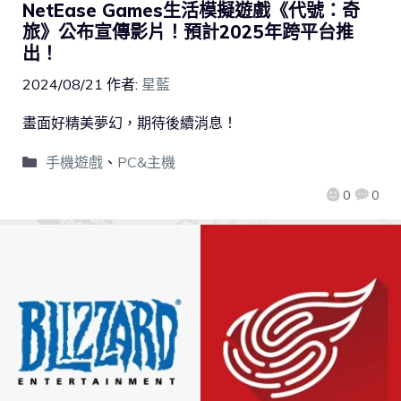
NetEase Games生活模擬遊戲《代號：奇
旅》公布宣傳影片！預計2025年跨平台推
出！
2024/08/21
作者:
星藍
畫面好精美夢幻，期待後續消息！
手機遊戲
、
PC&主機
0
0