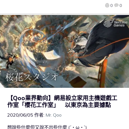
0
0
【Qoo業界動向】網易設立家用主機遊戲工
作室「櫻花工作室」 以東京為主要據點
2020/06/05
作者:
Mr. Qoo
想說些什麼但又說不出些什麼 (´・ω・`)