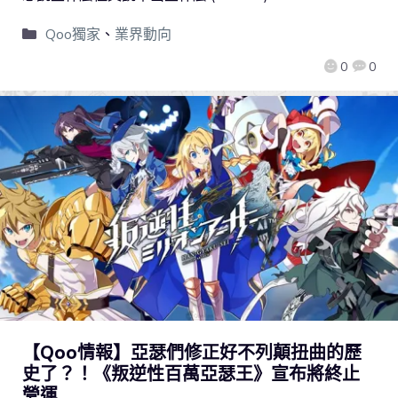
Qoo獨家
、
業界動向
0
0
【Qoo情報】亞瑟們修正好不列顛扭曲的歷
史了？！《叛逆性百萬亞瑟王》宣布將終止
營運