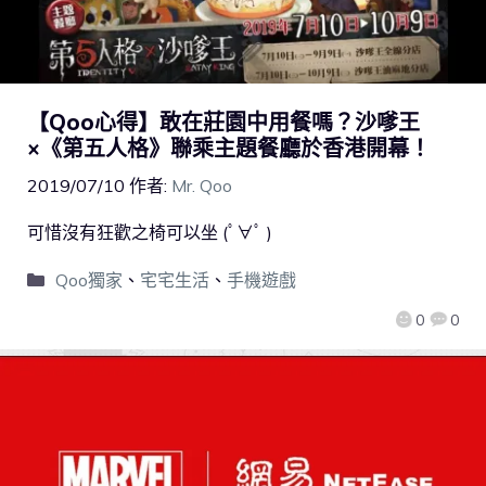
【Qoo心得】敢在莊園中用餐嗎？沙嗲王
×《第五人格》聯乘主題餐廳於香港開幕！
2019/07/10
作者:
Mr. Qoo
可惜沒有狂歡之椅可以坐 (ﾟ∀ﾟ )
Qoo獨家
、
宅宅生活
、
手機遊戲
0
0