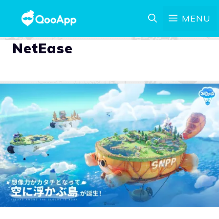
MENU
NetEase