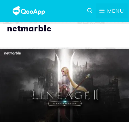
MENU
netmarble