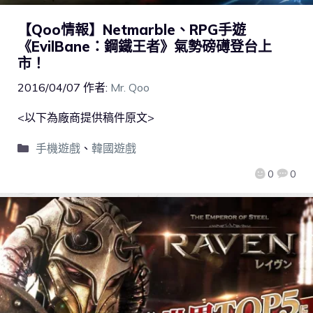
【Qoo情報】Netmarble、RPG手遊
《EvilBane：鋼鐵王者》氣勢磅礡登台上
市！
2016/04/07
作者:
Mr. Qoo
<以下為廠商提供稿件原文>
手機遊戲
、
韓國遊戲
0
0