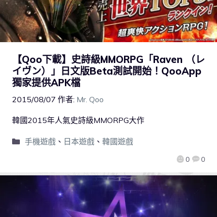
【Qoo下載】史詩級MMORPG「Raven （レ
イヴン）」日文版Beta測試開始！QooApp
獨家提供APK檔
2015/08/07
作者:
Mr. Qoo
韓國2015年人氣史詩級MMORPG大作
手機遊戲
、
日本遊戲
、
韓國遊戲
0
0