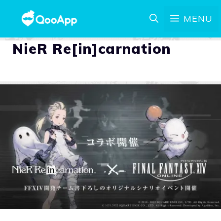
MENU
NieR Re[in]carnation