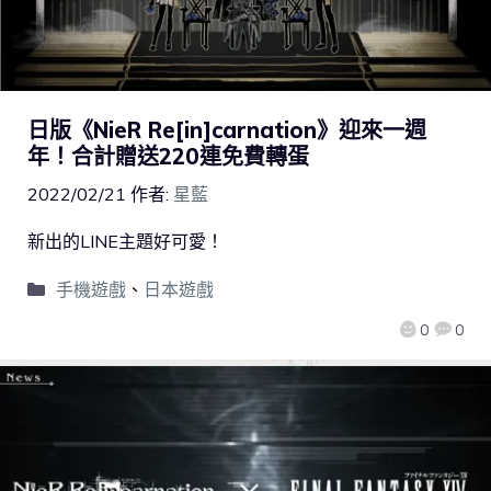
日版《NieR Re[in]carnation》迎來一週
年！合計贈送220連免費轉蛋
2022/02/21
作者:
星藍
新出的LINE主題好可愛！
手機遊戲
、
日本遊戲
0
0