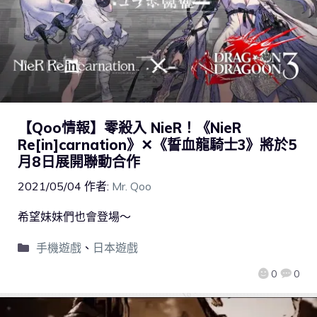
【Qoo情報】零殺入 NieR！《NieR
Re[in]carnation》✕《誓血龍騎士3》將於5
月8日展開聯動合作
2021/05/04
作者:
Mr. Qoo
希望妹妹們也會登場～
手機遊戲
、
日本遊戲
0
0