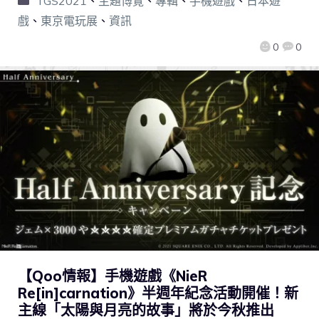
TGS2021
、
主題博覽
、
專輯
、
手機遊戲
、
日本遊
戲
、
東京電玩展
、
資訊
0
0
【Qoo情報】手機遊戲《NieR
Re[in]carnation》半週年紀念活動開催！新
主線「太陽與月亮的故事」將於今秋推出