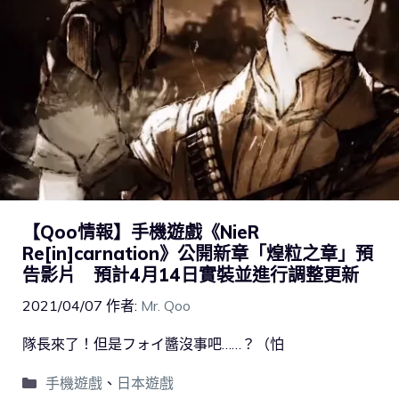
【Qoo情報】手機遊戲《NieR
Re[in]carnation》公開新章「煌粒之章」預
告影片 預計4月14日實裝並進行調整更新
2021/04/07
作者:
Mr. Qoo
隊長來了！但是フォイ醬沒事吧……？（怕
手機遊戲
、
日本遊戲