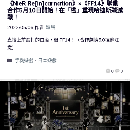
《NieR Re[in]carnation》×《FF14》聯動
合作5月10日開始！在「檻」重現哈迪斯殲滅
戰！
2022/05/06
作者:
鬆餅
直接上前毆打的白魔，很 FF14！（合作劇情5.0捏他注
意）
手機遊戲
、
日本遊戲
0
0