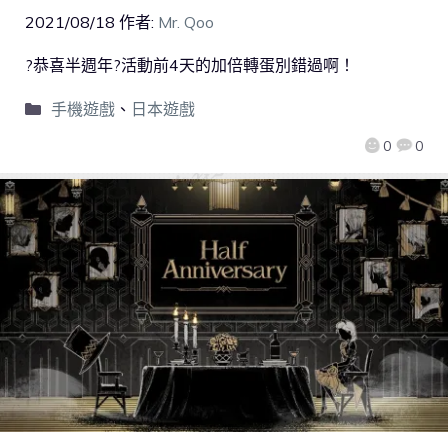
2021/08/18
作者:
Mr. Qoo
?恭喜半週年?活動前4天的加倍轉蛋別錯過啊！
手機遊戲
、
日本遊戲
0
0