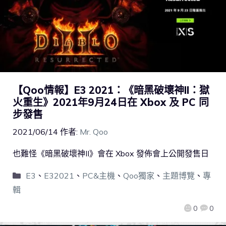
【Qoo情報】E3 2021：《暗黑破壞神II：獄
火重生》2021年9月24日在 Xbox 及 PC 同
步發售
2021/06/14
作者:
Mr. Qoo
也難怪《暗黑破壞神II》會在 Xbox 發佈會上公開發售日
E3
、
E32021
、
PC&主機
、
Qoo獨家
、
主題博覽
、
專
輯
0
0