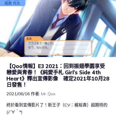
【Qoo情報】E3 2021：回到振翅學園享受
戀愛與青春！《純愛手札 Girl’s Side 4th
Heart》釋出宣傳影像 確定2021年10月28
日發售！
2021/06/16
作者:
Mr. Qoo
終於看到宣傳影片了！新王子（CV：梶裕貴）超期待的
(ﾉ´∀｀*)