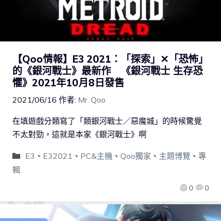
【Qoo情報】E3 2021：「探索」✕「恐怖」
的《銀河戰士》最新作 《銀河戰士 生存恐
懼》2021年10月8日發售
2021/06/16
作者:
Mr. Qoo
在填遊戲分類寫了「類銀河戰士／惡魔城」的時候驚覺
不太對勁，這就是本家《銀河戰士》啊
E3
、
E32021
、
PC&主機
、
Qoo獨家
、
主題博覽
、
專
輯
0
0