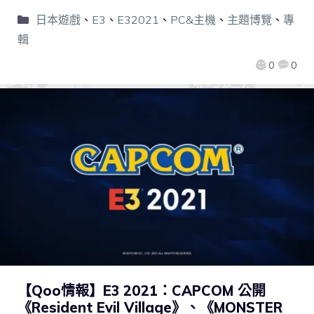
日本遊戲
、
E3
、
E32021
、
PC&主機
、
主題博覽
、
專
輯
0
0
【Qoo情報】E3 2021：CAPCOM 公開
《Resident Evil Village》、《MONSTER