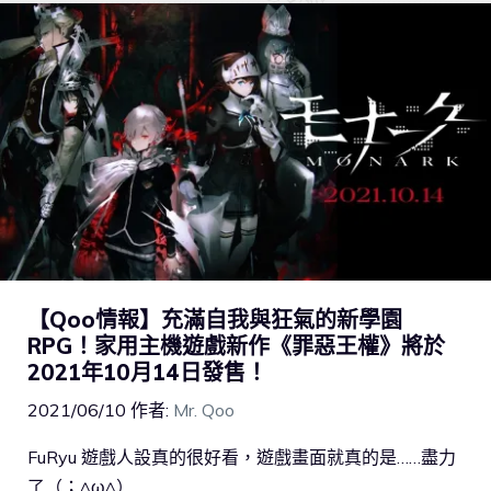
【Qoo情報】充滿自我與狂氣的新學園
RPG！家用主機遊戲新作《罪惡王權》將於
2021年10月14日發售！
2021/06/10
作者:
Mr. Qoo
FuRyu 遊戲人設真的很好看，遊戲畫面就真的是……盡力
了（；^ω^）