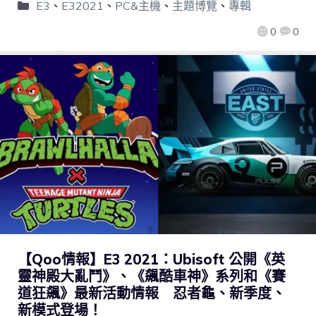
E3
、
E32021
、
PC&主機
、
主題博覽
、
專輯
0
0
【Qoo情報】E3 2021：Ubisoft 公開《英
靈神殿大亂鬥》、《飆酷車神》系列和《賽
道狂飆》最新活動情報 忍者龜、新季度、
新模式登場！