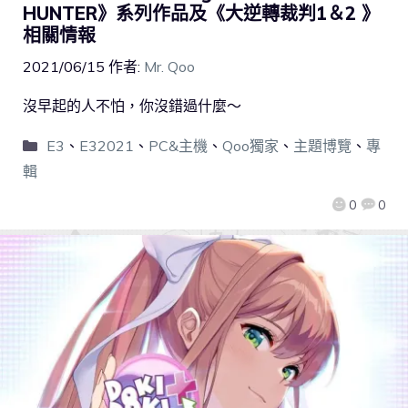
HUNTER》系列作品及《大逆轉裁判1＆2 》
相關情報
2021/06/15
作者:
Mr. Qoo
沒早起的人不怕，你沒錯過什麼～
E3
、
E32021
、
PC&主機
、
Qoo獨家
、
主題博覽
、
專
輯
0
0