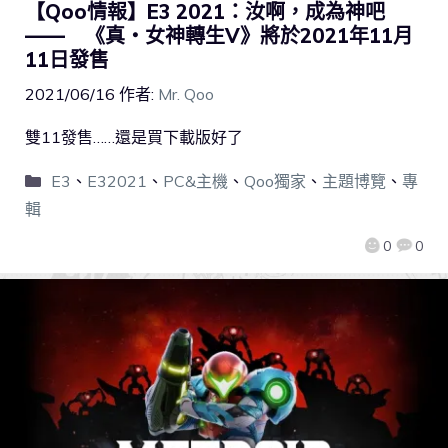
【Qoo情報】E3 2021：汝啊，成為神吧
—— 《真・女神轉生V》將於2021年11月
11日發售
2021/06/16
作者:
Mr. Qoo
雙11發售……還是買下載版好了
E3
、
E32021
、
PC&主機
、
Qoo獨家
、
主題博覽
、
專
輯
0
0