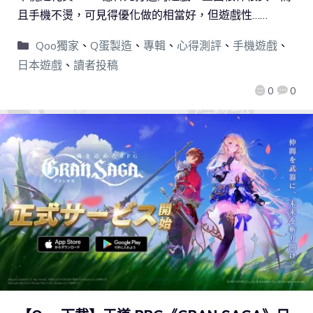
且手機不燙，可見得優化做的相當好，但遊戲性……
Qoo獨家
、
Q蛋製造
、
專輯
、
心得測評
、
手機遊戲
、
日本遊戲
、
讀者投稿
0
0