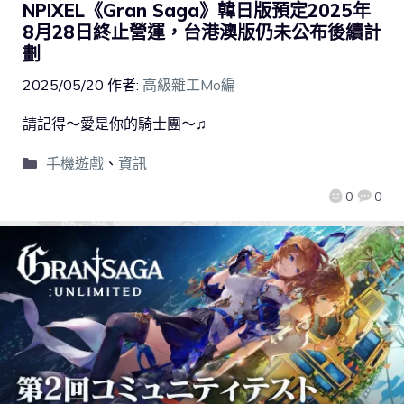
NPIXEL《Gran Saga》韓日版預定2025年
8月28日終止營運，台港澳版仍未公布後續計
劃
2025/05/20
作者:
高級雜工Mo編
請記得～愛是你的騎士團～♫
手機遊戲
、
資訊
0
0