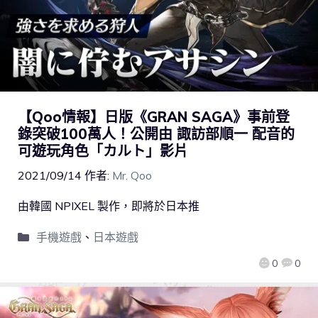
【Qoo情報】日版《GRAN SAGA》事前登
錄突破100萬人！公開由 諏訪部順一 配音的
可遊玩角色「カルト」影片
2021/09/14
作者:
Mr. Qoo
由韓國 NPIXEL 製作，即將於日本推
手機遊戲
、
日本遊戲
0
0