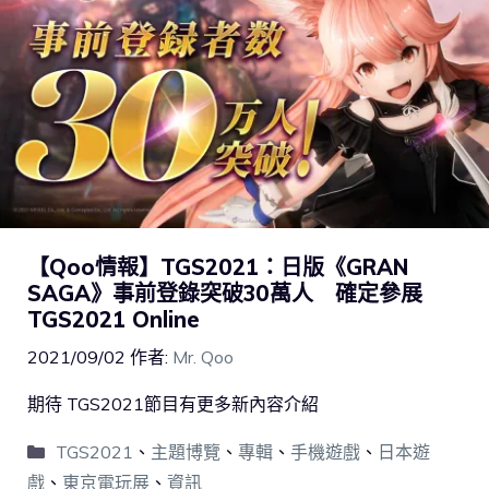
【Qoo情報】TGS2021：日版《GRAN
SAGA》事前登錄突破30萬人 確定參展
TGS2021 Online
2021/09/02
作者:
Mr. Qoo
期待 TGS2021節目有更多新內容介紹
TGS2021
、
主題博覽
、
專輯
、
手機遊戲
、
日本遊
戲
、
東京電玩展
、
資訊