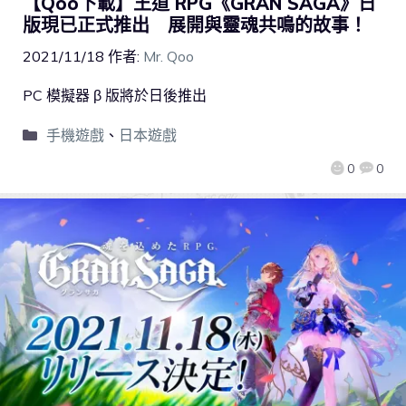
【Qoo下載】王道 RPG《GRAN SAGA》日
版現已正式推出 展開與靈魂共鳴的故事！
2021/11/18
作者:
Mr. Qoo
PC 模擬器 β 版將於日後推出
手機遊戲
、
日本遊戲
0
0