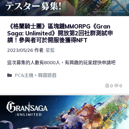
《格蘭騎士團》區塊鏈MMORPG《Gran
Saga: Unlimited》開放第2回社群測試申
請！參與者可於開服後獲得NFT
2023/05/26
作者:
星藍
這次募集的人數有8000人，有興趣的玩家趕快申請吧
PC&主機
、
韓國遊戲
0
0