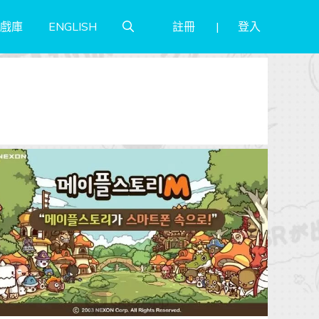
註冊
登入
戲庫
ENGLISH