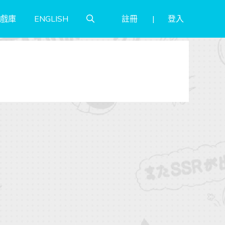
註冊
登入
戲庫
ENGLISH