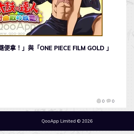
拿！」與「ONE PIECE FILM GOLD 」
0
0
QooApp Limited © 2026