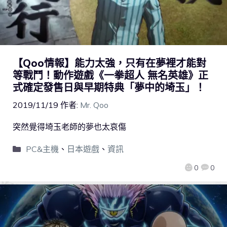
【Qoo情報】能力太強，只有在夢裡才能對
等戰鬥！動作遊戲《一拳超人 無名英雄》正
式確定發售日與早期特典「夢中的埼玉」！
2019/11/19
作者:
Mr. Qoo
突然覺得埼玉老師的夢也太哀傷
PC&主機
、
日本遊戲
、
資訊
0
0