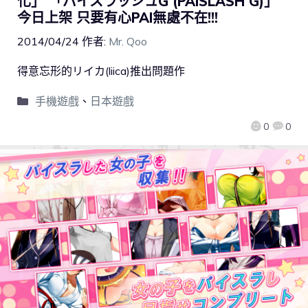
化」 「パイスラッシュG (PAISLASH G)」
今日上架 只要有心PAI無處不在!!!
2014/04/24
作者:
Mr. Qoo
得意忘形的リイカ(liica)推出問題作
手機遊戲
、
日本遊戲
0
0