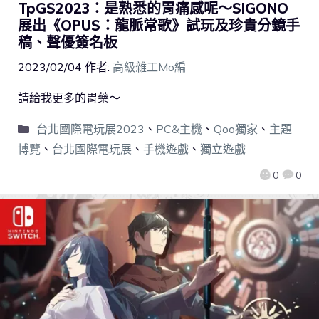
TpGS2023：是熟悉的胃痛感呢～SIGONO
展出《OPUS：龍脈常歌》試玩及珍貴分鏡手
稿、聲優簽名板
2023/02/04
作者:
高級雜工Mo編
請給我更多的胃藥～
台北國際電玩展2023
、
PC&主機
、
Qoo獨家
、
主題
博覽
、
台北國際電玩展
、
手機遊戲
、
獨立遊戲
0
0