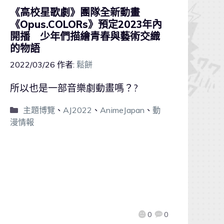
《高校星歌劇》團隊全新動畫
《Opus.COLORs》預定2023年內
開播 少年們描繪青春與藝術交織
的物語
2022/03/26
作者:
鬆餅
所以也是一部音樂劇動畫嗎？?
主題博覽
、
AJ2022
、
AnimeJapan
、
動
漫情報
0
0