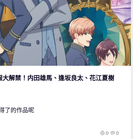
s》情報大解禁！内田雄馬、逢坂良太、花江夏樹
不得了的作品呢
0
0