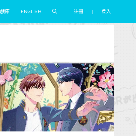
註冊
登入
戲庫
ENGLISH