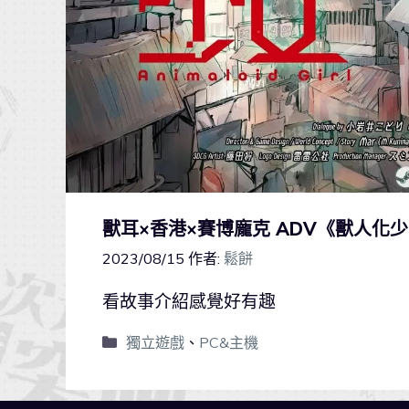
獸耳×香港×賽博龐克 ADV《獸人化少女
2023/08/15
作者:
鬆餅
看故事介紹感覺好有趣
獨立遊戲
、
PC&主機