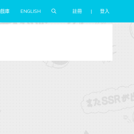
註冊
登入
戲庫
ENGLISH