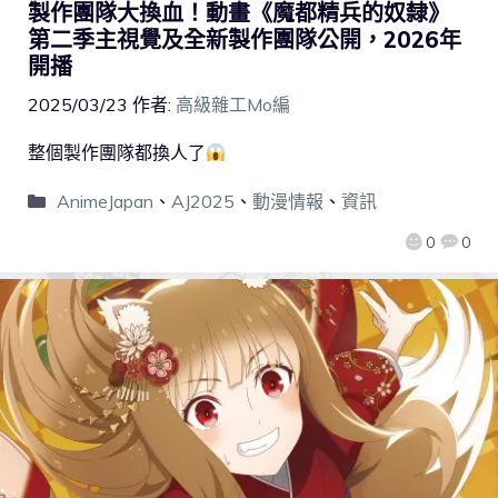
製作團隊大換血！動畫《魔都精兵的奴隸》
第二季主視覺及全新製作團隊公開，2026年
開播
2025/03/23
作者:
高級雜工Mo編
整個製作團隊都換人了
AnimeJapan
、
AJ2025
、
動漫情報
、
資訊
0
0