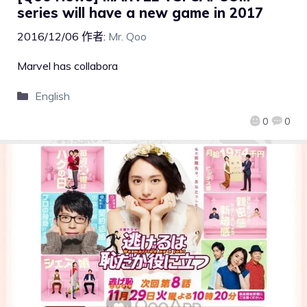
series will have a new game in 2017
2016/12/06
作者:
Mr. Qoo
Marvel has collabora
English
0
0