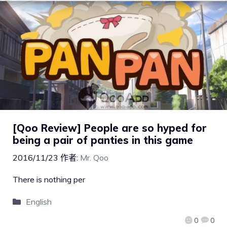
[Qoo Review] People are so hyped for
being a pair of panties in this game
2016/11/23
作者:
Mr. Qoo
There is nothing per
English
0
0