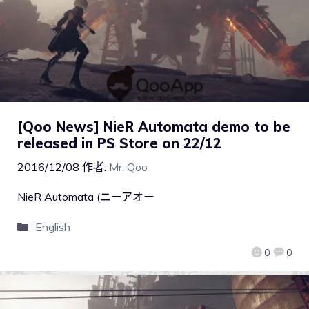
[Qoo News] NieR Automata demo to be
released in PS Store on 22/12
2016/12/08
作者:
Mr. Qoo
NieR Automata (ニーアオー
English
0
0