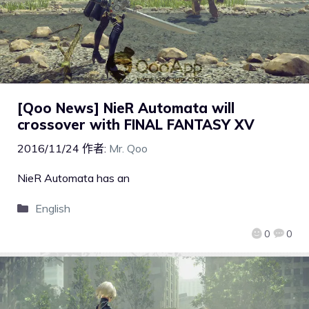
[Qoo News] NieR Automata will
crossover with FINAL FANTASY XV
2016/11/24
作者:
Mr. Qoo
NieR Automata has an
English
0
0