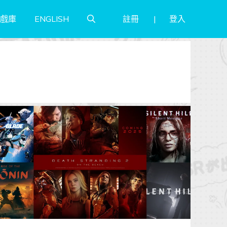
註冊
登入
戲庫
ENGLISH