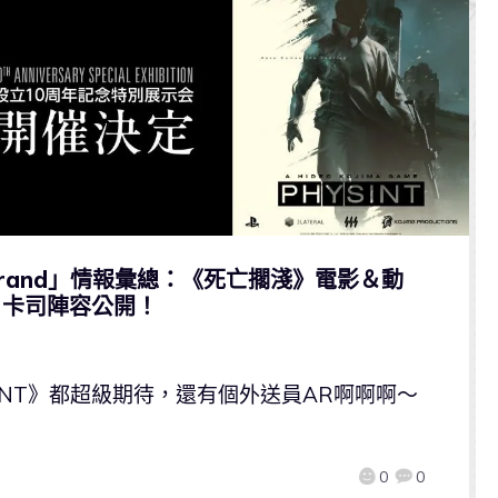
 Strand」情報彙總：《死亡擱淺》電影＆動
T》卡司陣容公開！
INT》都超級期待，還有個外送員AR啊啊啊～
0
0