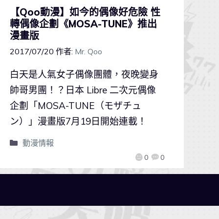
【Qoo動漫】如今的偶像好危險 性
轉偶像企劃《MOSA-TUNE》推出
漫畫版
2017/07/20
作者:
Mr. Qoo
白天是人氣女子偶像團體，夜晚變身
帥哥男團！？日本 Libre 二次元偶像
企劃「MOSA-TUNE（モザチュ
ン）」漫畫版7月19日開始連載！
動漫情報
0
0