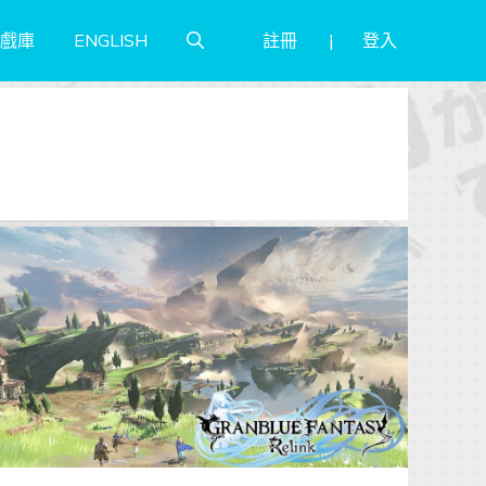
註冊
登入
戲庫
ENGLISH