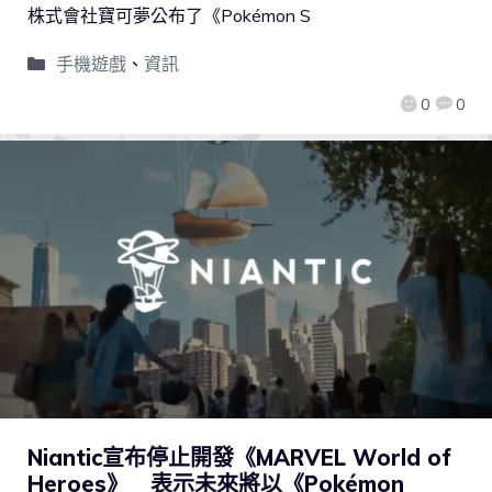
株式會社寶可夢公布了《Pokémon S
手機遊戲
、
資訊
0
0
Niantic宣布停止開發《MARVEL World of
Heroes》 表示未來將以《Pokémon