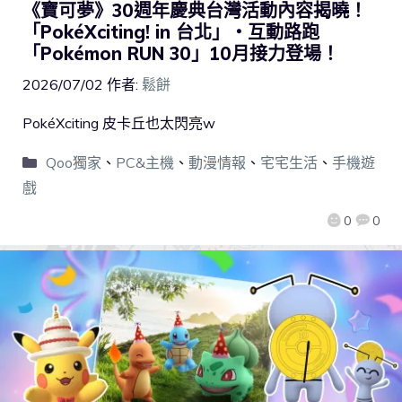
《寶可夢》30週年慶典台灣活動內容揭曉！
「PokéXciting! in 台北」・互動路跑
「Pokémon RUN 30」10月接力登場！
2026/07/02
作者:
鬆餅
PokéXciting 皮卡丘也太閃亮w
Qoo獨家
、
PC&主機
、
動漫情報
、
宅宅生活
、
手機遊
戲
0
0