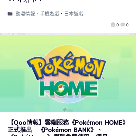
。･ﾟ･(つд`ﾟ)･ﾟ･
動漫情報
、
手機遊戲
、
日本遊戲
0
0
【Qoo情報】雲端服務《Pokémon HOME》
正式推出 《Pokémon BANK》、