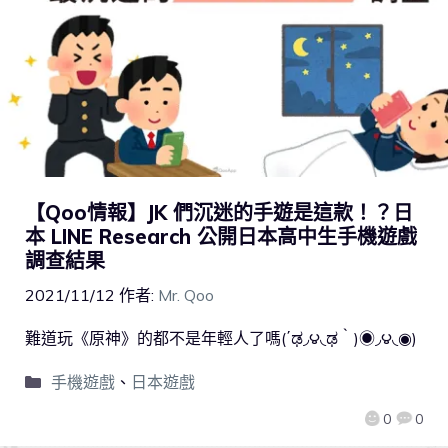
【Qoo情報】JK 們沉迷的手遊是這款！？日
本 LINE Research 公開日本高中生手機遊戲
調查結果
2021/11/12
作者:
Mr. Qoo
難道玩《原神》的都不是年輕人了嗎(΄ಢ◞౪◟ಢ‵)◉◞౪◟◉)
手機遊戲
、
日本遊戲
0
0