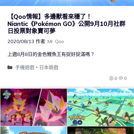
【Qoo情報】多邊獸看來穩了！
Niantic《Pokémon GO》公開9月10月社群
日投票對象寶可夢
2020/08/13
作者:
Mr. Qoo
上週8月8日的金色鯉魚王有捉好捉滿嗎？
手機遊戲
、
日本遊戲
0
0