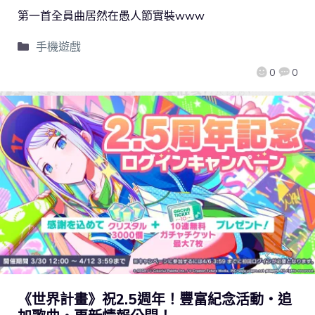
第一首全員曲居然在愚人節實裝www
手機遊戲
0
0
《世界計畫》祝2.5週年！豐富紀念活動・追