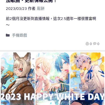
加歌曲・更新情報公開！
2023/03/23
作者:
鬆餅
前2個月沒更新到直播情報，這次2.5週年一樣很豐富啊
～
手機遊戲
0
0