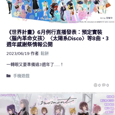
《世界計畫》6月例行直播發表：預定實裝
〈腦內革命女孩〉〈太陽系Disco〉等8曲・3
週年感謝祭情報公開
2023/06/19
作者:
鬆餅
一轉眼又要準備過3週年了……！
手機遊戲
0
0