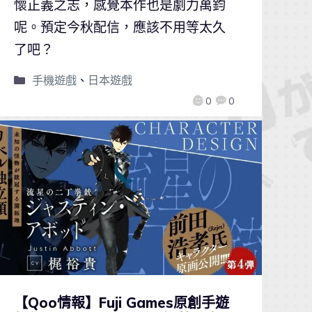
懷正義之志，感覺本作也是劇力萬鈞
呢。預定今秋配信，應該不用等太久
了吧？
手機遊戲
、
日本遊戲
0
0
【Qoo情報】Fuji Games原創手遊