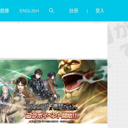
註冊
登入
戲庫
ENGLISH