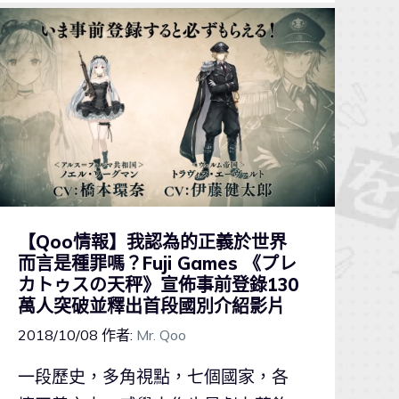
【Qoo情報】我認為的正義於世界
而言是種罪嗎？Fuji Games 《プレ
カトゥスの天秤》宣佈事前登錄130
萬人突破並釋出首段國別介紹影片
2018/10/08
作者:
Mr. Qoo
一段歷史，多角視點，七個國家，各