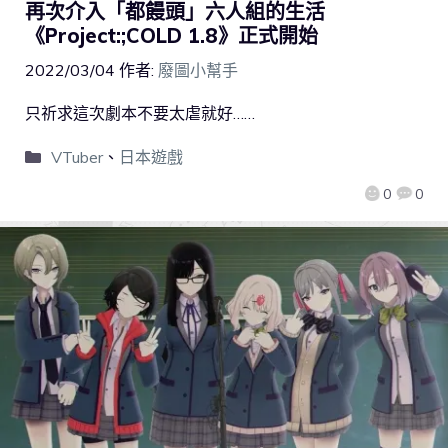
再次介入「都饅頭」六人組的生活
《Project:;COLD 1.8》正式開始
2022/03/04
作者:
廢圖小幫手
只祈求這次劇本不要太虐就好……
VTuber
、
日本遊戲
0
0