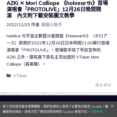
AZKi ✕ Mori Calliope 《holoearth》首場
演唱會「PROTOLIVE」12月26日晚間開
演 內文附下載安裝圖文教學
2022/12/25
作者:
廢圖小幫手
hololive 元宇宙企劃暨沙盒遊戲《Holoearth》（ホロア
ース）即將於2022年12月26日日本時間21:00舉行首場
演唱會「PROTOLIVE」。登場歌手除了早前宣佈的
AZKi 之外，還有旗下首名主流出道的 VTuber Mori
Calliope（森美聲）。
VTuber
0
0
QooApp Limited © 2026
為了向您提供最佳瀏覽體驗，我們在網站上使用了必要及功能性 Cookie。繼
續使用本網站，即表示您了解並同意我們的 Cookie 使用方式。
了解更多→