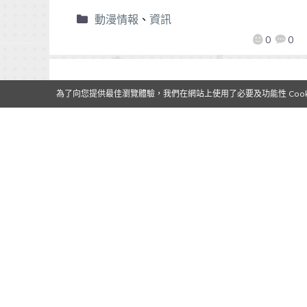
動漫情報
、
資訊
0
0
為了向您提供最佳瀏覽體驗，我們在網站上使用了必要及功能性 Cooki
【Qoo情報】《櫻花大戰》系列開
發商公佈PSV平台新作
2017/05/24
作者:
Mr. Qoo
根據日本 Fami通 最新的先行情報，