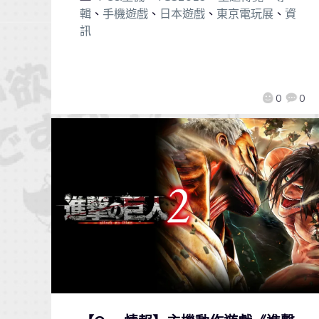
輯
、
手機遊戲
、
日本遊戲
、
東京電玩展
、
資
訊
0
0