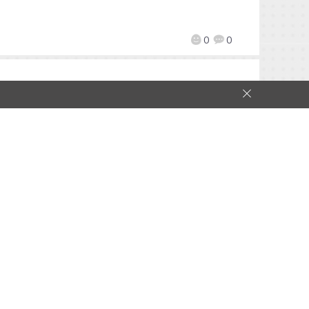
0
0
【Qoo情報】《魔物獵人 Frontier
Z》10週年紀念網站上線 7月5日會