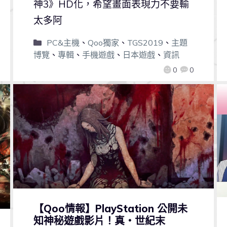
神3》HD化，希望畫面表現力不要輸
太多阿
PC&主機
、
Qoo獨家
、
TGS2019
、
主題
博覽
、
專輯
、
手機遊戲
、
日本遊戲
、
資訊
0
0
【Qoo情報】PlayStation 公開未
知神秘遊戲影片！真・世紀末