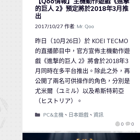
【Qoo情報】主機動作遊戲《進撃
的巨人 2》預定將於2018年3月推
出
2017/10/27
作者:
Mr. Qoo
昨日（10月26日）於 KOEI TECMO
的直播節目中，官方宣佈主機動作遊
戲《進撃的巨人 2》將會於2018年3
月同時在多平台推出。除此之外，再
公開了兩名可供操作的角色，分別是
尤米爾（ユミル）以及希斯特莉亞
（ヒストリア）。
PC&主機
、
日本遊戲
、
資訊
0
0