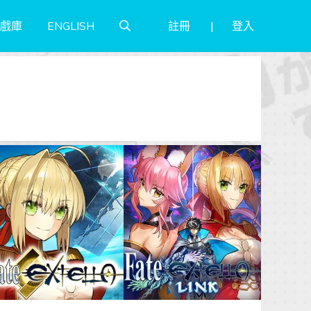
註冊
登入
戲庫
ENGLISH