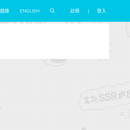
註冊
登入
戲庫
ENGLISH