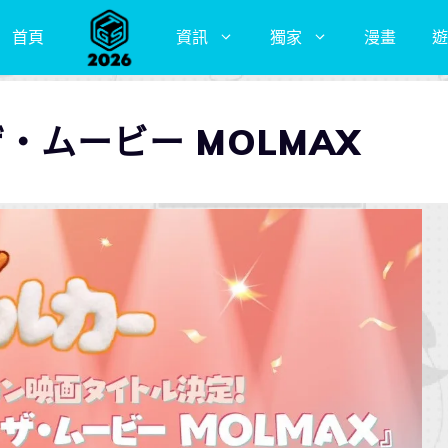
首頁
資訊
獨家
漫畫
遊
 ザ・ムービー MOLMAX