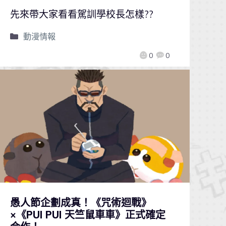
先來帶大家看看駕訓學校長怎樣??
動漫情報
0
0
愚人節企劃成真！《咒術迴戰》
×《PUI PUI 天竺鼠車車》正式確定