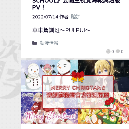
SCHOOL》公開主視覺海報與短版
PV！
2022/07/14
作者:
鬆餅
車車駕訓班～PUI PUI～
動漫情報
0
0