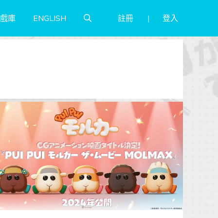
註冊
登入
戲庫
ENGLISH