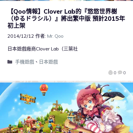
【Qoo情報】Clover Lab的『悠悠世界樹
（ゆるドラシル）』將出繁中版 預計2015年
初上架
2014/12/12
作者:
Mr. Qoo
日本遊戲廠商Clover Lab（三葉社
手機遊戲
、
日本遊戲
0
0