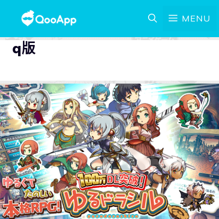
MENU
q版