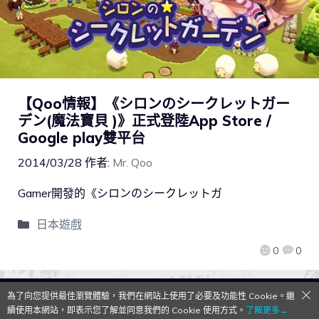
【Qoo情報】《シロンのシークレットガー
デン(魔法寶貝 )》正式登陸App Store /
Google play雙平台
2014/03/28
作者:
Mr. Qoo
Gamer開發的《シロンのシークレットガ
日本遊戲
0
0
為了向您提供最佳瀏覽體驗，我們在網站上使用了必要及功能性 Cookie。繼
QooApp Limited © 2026
續使用本網站，即表示您了解並同意我們的 Cookie 使用方式。
了解更多→